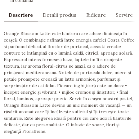
în comandă
Descriere
Detalii produs
Ridicare
Servire
Orange Blossom Latte este băutura care aduce dimineața în
ceașcă. O combinație rafinată între energia cafelei Costa Coffee
și parfumul delicat al florilor de portocal, această creație
couture te întâmpină cu o lumină caldă, citrică, aproape solară.
Espressoul intens formează baza, laptele fin îi rotunjește
textura, iar aroma floral-citrus se așază ca o adiere de
primăvară mediteraneană. Notele de portocală dulce, miere și
petale proaspete creează un latte armonios, parfumat și
surprinzător de catifelat. Fiecare înghițitură este un dans: •
început energic și vibrant, • mijloc cremos și liniștitor, • final
floral, luminos, aproape poetic. Servit în ceașca noastră pastel,
Orange Blossom Latte devine un mic moment de vacanță — un
răsărit aromat care îți încălzește sufletul și îți trezește toate
simțurile. Este alegerea ideală pentru cei care adoră băuturile
delicate, dar cu personalitate. O infuzie de soare, flori și
eleganță Floraffeine.