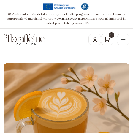
Pentru informații detaliate despre celelalte programe cofinanțate de Uniunea
Europeană, vă invităm să vizitați
www.mfe.gov.ro
. Întreprindere socială înființată în
cadrul proiectului „consolid8”.
0