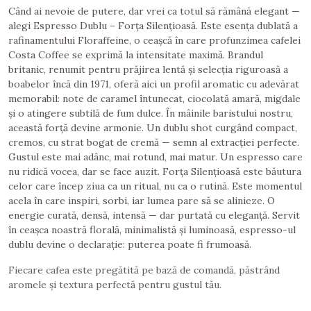
Când ai nevoie de putere, dar vrei ca totul să rămână elegant —
alegi Espresso Dublu – Forța Silențioasă. Este esența dublată a
rafinamentului Floraffeine, o ceașcă în care profunzimea cafelei
Costa Coffee se exprimă la intensitate maximă. Brandul
britanic, renumit pentru prăjirea lentă și selecția riguroasă a
boabelor încă din 1971, oferă aici un profil aromatic cu adevărat
memorabil: note de caramel întunecat, ciocolată amară, migdale
și o atingere subtilă de fum dulce. În mâinile baristului nostru,
această forță devine armonie. Un dublu shot curgând compact,
cremos, cu strat bogat de cremă — semn al extracției perfecte.
Gustul este mai adânc, mai rotund, mai matur. Un espresso care
nu ridică vocea, dar se face auzit. Forța Silențioasă este băutura
celor care încep ziua ca un ritual, nu ca o rutină. Este momentul
acela în care inspiri, sorbi, iar lumea pare să se alinieze. O
energie curată, densă, intensă — dar purtată cu eleganță. Servit
în ceașca noastră florală, minimalistă și luminoasă, espresso-ul
dublu devine o declarație: puterea poate fi frumoasă.
Fiecare cafea este pregătită pe bază de comandă, păstrând
aromele și textura perfectă pentru gustul tău.