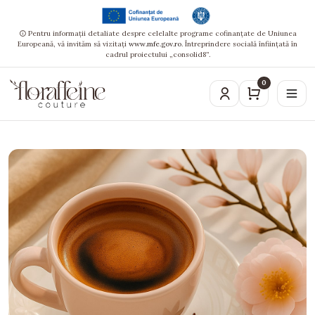
Pentru informații detaliate despre celelalte programe cofinanțate de Uniunea
Europeană, vă invităm să vizitați
www.mfe.gov.ro
. Întreprindere socială înființată în
cadrul proiectului „consolid8”.
0