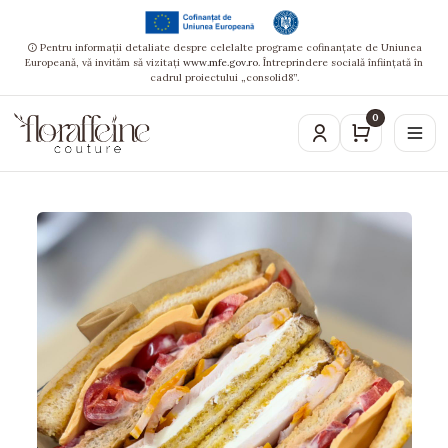
Pentru informații detaliate despre celelalte programe cofinanțate de Uniunea
Europeană, vă invităm să vizitați
www.mfe.gov.ro
. Întreprindere socială înființată în
cadrul proiectului „consolid8”.
0