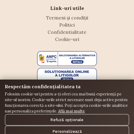
Link-uri utile
Termeni și condiții
Politici
Confidentialitate
Cookie-uri
Respectăm confidențialitatea ta
Folosim cookie-uri pentru a-ți oferi cea mai bună experiență pe
site-ul nostru. Cookie-urile strict necesare sunt deja active pentru
funcționarea corectă a site-ului. Poți accepta cookie-urile analitice
sau personaliza preferințele.
Află mai multe
©
Floraffeine. Toate drepturile rezervate.
Refuză opționale
Donații
Puncte
Comunitate
Personalizează