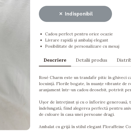
Indisponibil
Cadou perfect pentru orice ocazie
Livrare rapidă și ambalaj elegant
Posibilitate de personalizare cu mesaj
Descriere
Detalii produs
Distri
Rosé Charm este un trandafir pitic în ghiveci c
locuință. Florile bogate, în nuanțe vibrante de 
aranjament într-un cadou deosebit, potrivit pe
Ușor de întreținut și cu o înflorire generoasă, 
îndelungată, fiind alegerea perfectă pentru ani
de culoare în casa unei persoane dragi.
Ambalat cu grijă în stilul elegant Floraffeine C