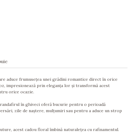
buie
are aduce frumusețea unei grădini romantice direct în orice
roz, impresionează prin eleganța lor și transformă acest
ntru orice ocazie.
trandafirul în ghiveci oferă bucurie pentru o perioadă
versări, zile de naștere, mulțumiri sau pentru a aduce un strop
outure, acest cadou floral îmbină naturalețea cu rafinamentul.