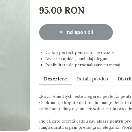
95.00 RON
Indisponibil
Cadou perfect pentru orice ocazie
Livrare rapidă și ambalaj elegant
Posibilitate de personalizare cu mesaj
Descriere
Detalii produs
Distri
„Royal Amethyst” este alegerea perfectă pentru
Cu două tije bogate de flori în nuanțe delicate
rafinament, liniște și un aer sofisticat în orice 
Fie că este oferită cadou sau aleasă pentru pr
lungă durată și prin prezența sa elegantă. Flori