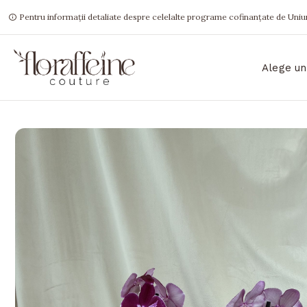
Pentru informații detaliate despre celelalte programe cofinanțate de Uniun
Alege un