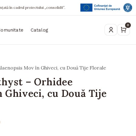
ințată în cadrul proiectului „consolid8”.
0
Comunitate
Catalog
aenopsis Mov în Ghiveci, cu Două Tije Florale
hyst – Orhidee
 Ghiveci, cu Două Tije