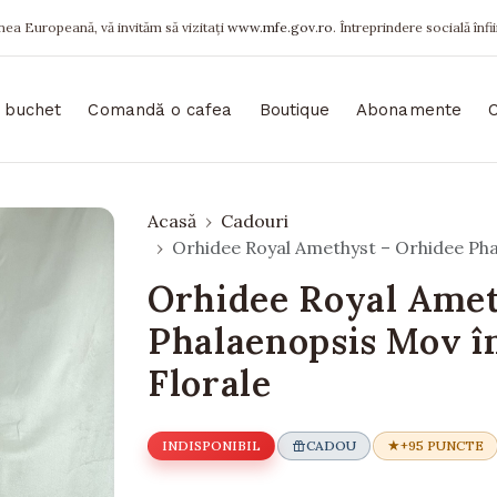
ea Europeană, vă invităm să vizitați
www.mfe.gov.ro
. Întreprindere socială înfi
 buchet
Comandă o cafea
Boutique
Abonamente
Acasă
Cadouri
Orhidee Royal Amethyst – Orhidee Phal
Orhidee Royal Amet
Phalaenopsis Mov în
Florale
INDISPONIBIL
CADOU
+95 PUNCTE