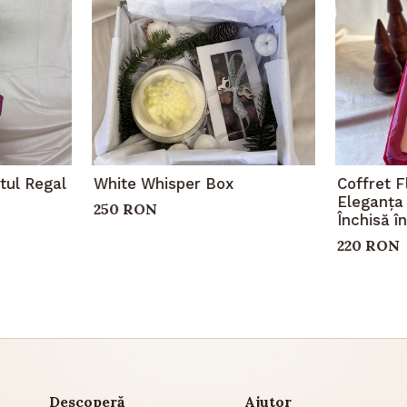
tul Regal
White Whisper Box
Coffret F
Eleganța 
250 RON
Închisă î
220 RON
Descoperă
Ajutor