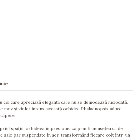
buie
 cei care apreciază eleganța care nu se demodează niciodată.
 de mov și violet intens, această orhidee Phalaenopsis aduce
încăpere.
opriul spațiu, orhideea impresionează prin frumusețea sa de
le sale par suspendate în aer, transformând fiecare colț într-un