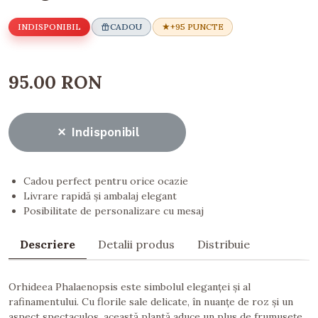
INDISPONIBIL
CADOU
+95 PUNCTE
95.00 RON
Indisponibil
Cadou perfect pentru orice ocazie
Livrare rapidă și ambalaj elegant
Posibilitate de personalizare cu mesaj
Descriere
Detalii produs
Distribuie
Orhideea Phalaenopsis este simbolul eleganței și al
rafinamentului. Cu florile sale delicate, în nuanțe de roz și un
aspect spectaculos, această plantă aduce un plus de frumusețe