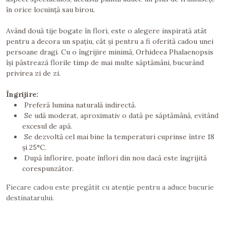
în orice locuință sau birou.
Având două tije bogate în flori, este o alegere inspirată atât
pentru a decora un spațiu, cât și pentru a fi oferită cadou unei
persoane dragi. Cu o îngrijire minimă, Orhideea Phalaenopsis
își păstrează florile timp de mai multe săptămâni, bucurând
privirea zi de zi.
Îngrijire:
Preferă lumina naturală indirectă.
Se udă moderat, aproximativ o dată pe săptămână, evitând
excesul de apă.
Se dezvoltă cel mai bine la temperaturi cuprinse între 18
și 25°C.
După înflorire, poate înflori din nou dacă este îngrijită
corespunzător.
Fiecare cadou este pregătit cu atenție pentru a aduce bucurie
destinatarului.