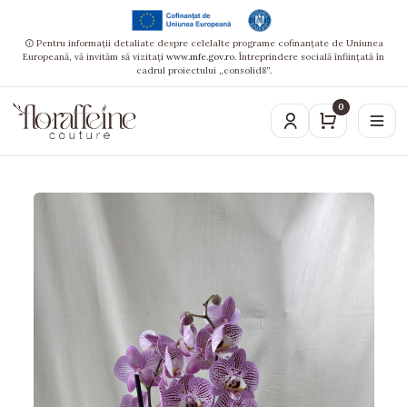
Pentru informații detaliate despre celelalte programe cofinanțate de Uniunea
Europeană, vă invităm să vizitați
www.mfe.gov.ro
. Întreprindere socială înființată în
cadrul proiectului „consolid8”.
0