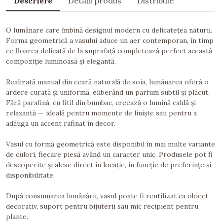
Descriere
Detalii produs
Distribuie
O lumânare care îmbină designul modern cu delicatețea naturii.
Forma geometrică a vasului aduce un aer contemporan, în timp
ce floarea delicată de la suprafață completează perfect această
compoziție luminoasă și elegantă.
Realizată manual din ceară naturală de soia, lumânarea oferă o
ardere curată și uniformă, eliberând un parfum subtil și plăcut.
Fără parafină, cu fitil din bumbac, creează o lumină caldă și
relaxantă — ideală pentru momente de liniște sau pentru a
adăuga un accent rafinat în decor.
Vasul cu formă geometrică este disponibil în mai multe variante
de culori, fiecare piesă având un caracter unic. Produsele pot fi
descoperite și alese direct în locație, în funcție de preferințe și
disponibilitate.
După consumarea lumânării, vasul poate fi reutilizat ca obiect
decorativ, suport pentru bijuterii sau mic recipient pentru
plante.