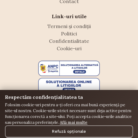
Contact
Link-uri utile
Termeni și condiții
Politici
Confidentialitate
Cookie-uri
Respectăm confidențialitatea ta
Folosim cookie-uri pentru a-ți oferi cea mai bună experiență pe
site-ul nostru. Cookie-urile strict necesare sunt deja active pentru
funcționarea corectă a site-ului. Poți accepta cookie-urile analitice
sau personaliza preferințele.
Află mai multe
©
Floraffeine. Toate drepturile rezervate.
Refuză opționale