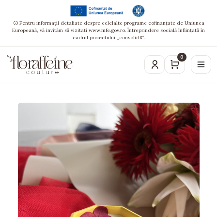
Pentru informații detaliate despre celelalte programe cofinanțate de Uniunea
Europeană, vă invităm să vizitați
www.mfe.gov.ro
. Întreprindere socială înființată în
cadrul proiectului „consolid8”.
0