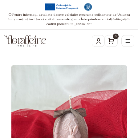
Pentru informații detaliate despre celelalte programe cofinanțate de Uniunea
Europeană, vă invităm să vizitați
www.mfe.gov.ro
. Întreprindere socială înființată în
cadrul proiectului „consolid8”.
0