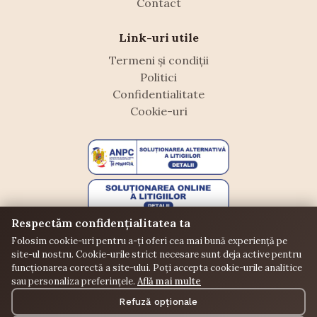
Contact
Link-uri utile
Termeni și condiții
Politici
Confidentialitate
Cookie-uri
Respectăm confidențialitatea ta
Folosim cookie-uri pentru a-ți oferi cea mai bună experiență pe
site-ul nostru. Cookie-urile strict necesare sunt deja active pentru
funcționarea corectă a site-ului. Poți accepta cookie-urile analitice
sau personaliza preferințele.
Află mai multe
©
Floraffeine. Toate drepturile rezervate.
Refuză opționale