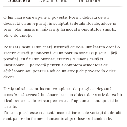
Descriere
Detalii produs
Distribuie
O lumânare care spune o poveste. Forma delicată de ou,
decorată cu un iepuraș fin sculptat și detalii florale, aduce în
prim-plan magia primăverii și farmecul momentelor simple,
pline de emoție.
Realizată manual din ceară naturală de soia, lumânarea oferă o
ardere curată și uniformă, cu un parfum subtil și plăcut. Fără
parafină, cu fitil din bumbac, creează o lumină caldă și
liniștitoare — perfectă pentru a completa atmosfera de
sărbătoare sau pentru a aduce un strop de poveste în orice
decor.
Designul său atent lucrat, completat de panglica elegantă,
transformă această lumânare într-un obiect decorativ deosebit,
ideal pentru cadouri sau pentru a adăuga un accent special în
casa ta.
Fiecare piesă este realizată manual, iar micile variații de detalii
sunt parte din farmecul autentic al produselor handmade.