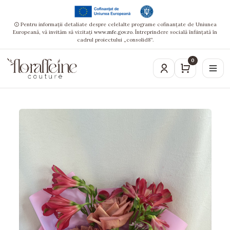
Pentru informații detaliate despre celelalte programe cofinanțate de Uniunea
Europeană, vă invităm să vizitați
www.mfe.gov.ro
. Întreprindere socială înființată în
cadrul proiectului „consolid8”.
0