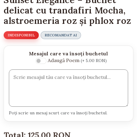
delicat cu trandafiri Mocha,
alstroemeria roz și phlox roz
INDISPONIBIL
RECOMANDAT AI
Mesajul care va însoți buchetul
Adaugă Poem
(+ 5.00 RON)
Poți scrie un mesaj scurt care va însoți buchetul.
Total:
125.00 RON