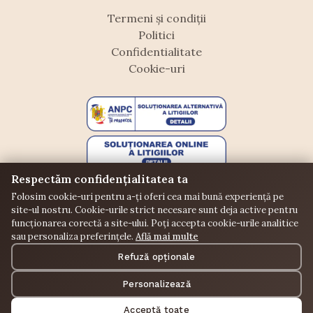
Termeni și condiții
Politici
Confidentialitate
Cookie-uri
Respectăm confidențialitatea ta
Folosim cookie-uri pentru a-ți oferi cea mai bună experiență pe
site-ul nostru. Cookie-urile strict necesare sunt deja active pentru
funcționarea corectă a site-ului. Poți accepta cookie-urile analitice
sau personaliza preferințele.
Află mai multe
©
Floraffeine. Toate drepturile rezervate.
Refuză opționale
Donații
Puncte
Comunitate
Personalizează
Instalează aplicația Floraffeine
Acceptă toate