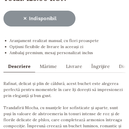
Indisponibil
Aranjament realizat manual, cu flori proaspete
Opțiuni flexibile de livrare în aceeași zi
Ambalaj premium, mesaj personalizat inclus
Descriere
Mărime
Livrare
Îngrijire
Dist
Rafinat, delicat și plin de căldură, acest buchet este alegerea
perfectă pentru momentele în care îți dorești să impresionezi
prin eleganță și bun gust.
Trandafirii Mocha, cu nuanțele lor sofisticate și aparte, sunt
puși în valoare de alstroemeria în tonuri intense de roz și de
florile delicate de phlox, care completează armonios întreaga
compoziție. Împreună creează un buchet luminos, romantic și