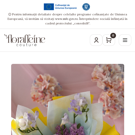
Pentru informații detaliate despre celelalte programe cofinanțate de Uniunea
Europeană, vă invităm să vizitați
www.mfe.gov.ro
. Întreprindere socială înființată în
cadrul proiectului „consolid8”.
0