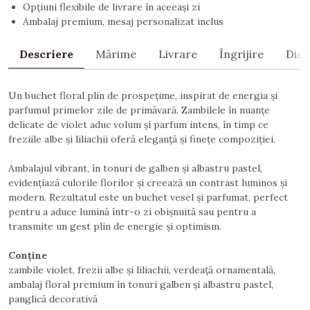
Opțiuni flexibile de livrare în aceeași zi
Ambalaj premium, mesaj personalizat inclus
Descriere
Mărime
Livrare
Îngrijire
Dist
Un buchet floral plin de prospețime, inspirat de energia și
parfumul primelor zile de primăvară. Zambilele în nuanțe
delicate de violet aduc volum și parfum intens, în timp ce
freziile albe și liliachii oferă eleganță și finețe compoziției.
Ambalajul vibrant, în tonuri de galben și albastru pastel,
evidențiază culorile florilor și creează un contrast luminos și
modern. Rezultatul este un buchet vesel și parfumat, perfect
pentru a aduce lumină într-o zi obișnuită sau pentru a
transmite un gest plin de energie și optimism.
Conține
zambile violet, frezii albe și liliachii, verdeață ornamentală,
ambalaj floral premium în tonuri galben și albastru pastel,
panglică decorativă