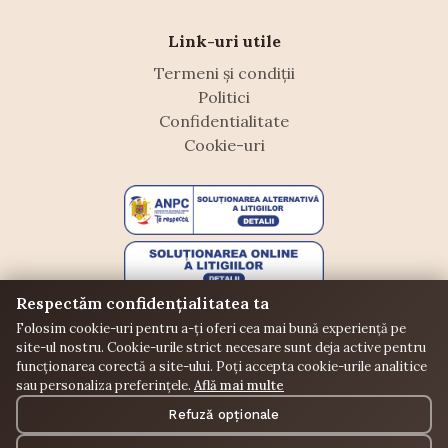
Link-uri utile
Termeni și condiții
Politici
Confidentialitate
Cookie-uri
Respectăm confidențialitatea ta
Folosim cookie-uri pentru a-ți oferi cea mai bună experiență pe
site-ul nostru. Cookie-urile strict necesare sunt deja active pentru
funcționarea corectă a site-ului. Poți accepta cookie-urile analitice
sau personaliza preferințele.
Află mai multe
©
Floraffeine. Toate drepturile rezervate.
Refuză opționale
Donații
Puncte
Comunitate