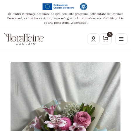
Pentru informații detaliate despre celelalte programe cofinanțate de Uniunea
Europeană, vă invităm să vizitați
www.mfe.gov.ro
. Întreprindere socială înființată în
cadrul proiectului „consolid8”.
0