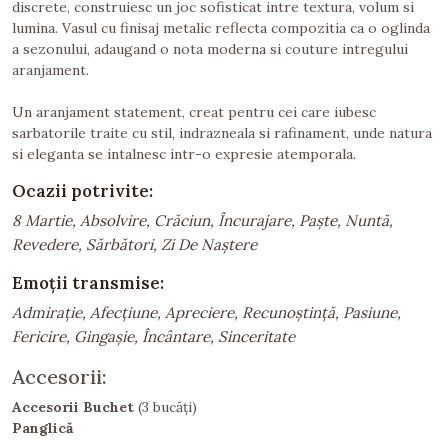
discrete, construiesc un joc sofisticat intre textura, volum si
lumina. Vasul cu finisaj metalic reflecta compozitia ca o oglinda
a sezonului, adaugand o nota moderna si couture intregului
aranjament.
Un aranjament statement, creat pentru cei care iubesc
sarbatorile traite cu stil, indrazneala si rafinament, unde natura
si eleganta se intalnesc intr-o expresie atemporala.
Ocazii potrivite:
8 Martie, Absolvire, Crăciun, Încurajare, Paște, Nuntă,
Revedere, Sărbători, Zi De Naștere
Emoții transmise:
Admirație, Afecțiune, Apreciere, Recunoștință, Pasiune,
Fericire, Gingașie, Încântare, Sinceritate
Accesorii:
Accesorii Buchet
(3 bucăți)
Panglică