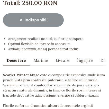
Total:
250.00 RON
Indisponibil
Aranjament realizat manual, cu flori proaspete
Opțiuni flexibile de livrare în aceeași zi
Ambalaj premium, mesaj personalizat inclus
Descriere
Mărime
Livrare
Îngrijire
Dist
Scarlet Winter Muse
este o compozitie expresiva, unde iarna
prinde viata prin contraste puternice si forme sculpturale.
Verdele profund al coniferelor si ramurile de pin creeaza o
structura naturala dinamica, in timp ce florile rosii intense si
fructele decorative aduc pasiune, energie si caldura vizuala.
Florile cu forme dramatice, alaturi de accentele argintii