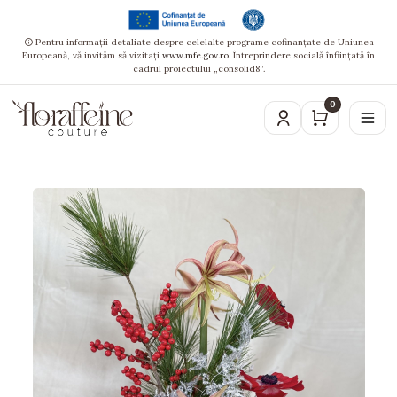
Pentru informații detaliate despre celelalte programe cofinanțate de Uniunea
Europeană, vă invităm să vizitați
www.mfe.gov.ro
. Întreprindere socială înființată în
cadrul proiectului „consolid8”.
0