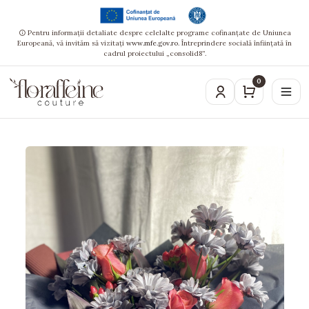
Pentru informații detaliate despre celelalte programe cofinanțate de Uniunea
Europeană, vă invităm să vizitați
www.mfe.gov.ro
. Întreprindere socială înființată în
cadrul proiectului „consolid8”.
0