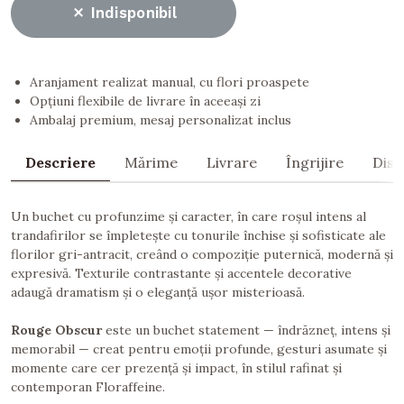
Indisponibil
Aranjament realizat manual, cu flori proaspete
Opțiuni flexibile de livrare în aceeași zi
Ambalaj premium, mesaj personalizat inclus
Descriere
Mărime
Livrare
Îngrijire
Dist
Un buchet cu profunzime și caracter, în care roșul intens al
trandafirilor se împletește cu tonurile închise și sofisticate ale
florilor gri-antracit, creând o compoziție puternică, modernă și
expresivă. Texturile contrastante și accentele decorative
adaugă dramatism și o eleganță ușor misterioasă.
Rouge Obscur
este un buchet statement — îndrăzneț, intens și
memorabil — creat pentru emoții profunde, gesturi asumate și
momente care cer prezență și impact, în stilul rafinat și
contemporan Floraffeine.