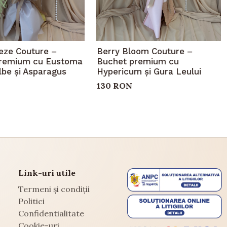
eeze Couture –
Berry Bloom Couture –
remium cu Eustoma
Buchet premium cu
ilbe și Asparagus
Hypericum și Gura Leului
130 RON
Link-uri utile
Termeni și condiții
Politici
Confidentialitate
Cookie-uri