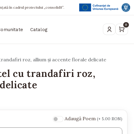
ințată în cadrul proiectului „consolid8”.
0
Comunitate
Catalog
andafiri roz, allium și accente florale delicate
l cu trandafiri roz,
 delicate
Adaugă Poem
(+ 5.00 RON)