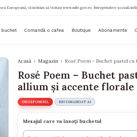
ea Europeană, vă invităm să vizitați
www.mfe.gov.ro
. Întreprindere socială înfi
 buchet
Comandă o cafea
Boutique
Abonamente
Acasă
Magazin
Rosé Poem – Buchet pastel cu tr
Rosé Poem – Buchet paste
allium și accente florale
INDISPONIBIL
RECOMANDAT AI
Mesajul care va însoți buchetul