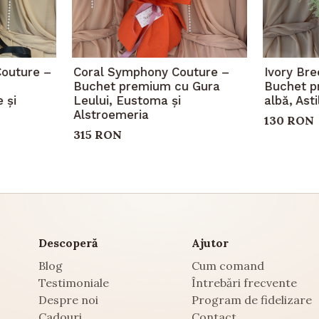
Couture –
Coral Symphony Couture –
Ivory Br
Buchet premium cu Gura
Buchet p
 și
Leului, Eustoma și
albă, Ast
Alstroemeria
130 RON
315 RON
Descoperă
Ajutor
Blog
Cum comand
Testimoniale
Întrebări frecvente
Despre noi
Program de fidelizare
Cadouri
Contact