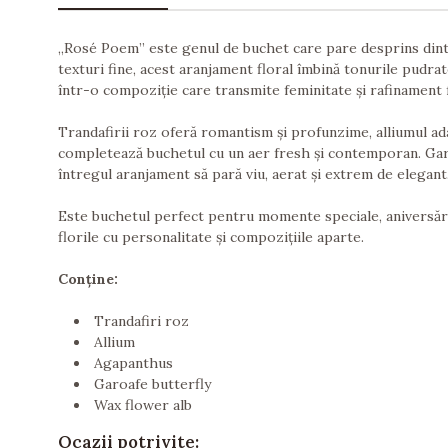
„Rosé Poem” este genul de buchet care pare desprins dintr-o
texturi fine, acest aranjament floral îmbină tonurile pudra
într-o compoziție care transmite feminitate și rafinament 
Trandafirii roz oferă romantism și profunzime, alliumul ada
completează buchetul cu un aer fresh și contemporan. Garoaf
întregul aranjament să pară viu, aerat și extrem de elegant
Este buchetul perfect pentru momente speciale, aniversări,
florile cu personalitate și compozițiile aparte.
Conține:
Trandafiri roz
Allium
Agapanthus
Garoafe butterfly
Wax flower alb
Ocazii potrivite: