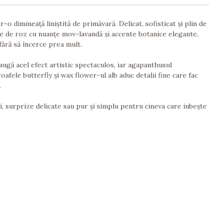
 dimineață liniștită de primăvară. Delicat, sofisticat și plin de
te de roz cu nuanțe mov-lavandă și accente botanice elegante,
fără să încerce prea mult.
ugă acel efect artistic spectaculos, iar agapanthusul
ele butterfly și wax flower-ul alb aduc detalii fine care fac
.
 surprize delicate sau pur și simplu pentru cineva care iubește