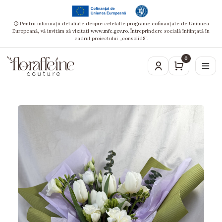
Pentru informații detaliate despre celelalte programe cofinanțate de Uniunea
Europeană, vă invităm să vizitați
www.mfe.gov.ro
. Întreprindere socială înființată în
cadrul proiectului „consolid8”.
0