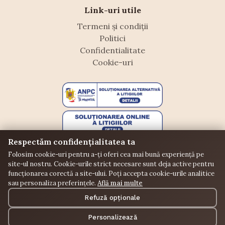
Link-uri utile
Termeni și condiții
Politici
Confidentialitate
Cookie-uri
Respectăm confidențialitatea ta
Folosim cookie-uri pentru a-ți oferi cea mai bună experiență pe
site-ul nostru. Cookie-urile strict necesare sunt deja active pentru
funcționarea corectă a site-ului. Poți accepta cookie-urile analitice
sau personaliza preferințele.
Află mai multe
©
Floraffeine. Toate drepturile rezervate.
Refuză opționale
Donații
Puncte
Comunitate
Personalizează