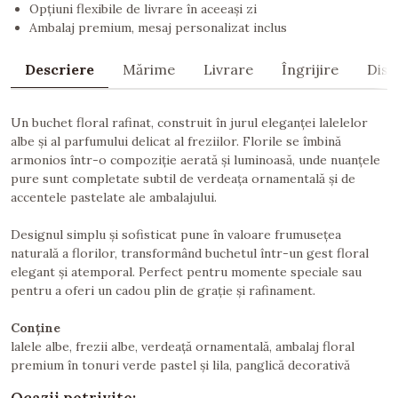
Opțiuni flexibile de livrare în aceeași zi
Ambalaj premium, mesaj personalizat inclus
Descriere
Mărime
Livrare
Îngrijire
Dist
Un buchet floral rafinat, construit în jurul eleganței lalelelor
albe și al parfumului delicat al freziilor. Florile se îmbină
armonios într-o compoziție aerată și luminoasă, unde nuanțele
pure sunt completate subtil de verdeața ornamentală și de
accentele pastelate ale ambalajului.
Designul simplu și sofisticat pune în valoare frumusețea
naturală a florilor, transformând buchetul într-un gest floral
elegant și atemporal. Perfect pentru momente speciale sau
pentru a oferi un cadou plin de grație și rafinament.
Conține
lalele albe, frezii albe, verdeață ornamentală, ambalaj floral
premium în tonuri verde pastel și lila, panglică decorativă
Ocazii potrivite: