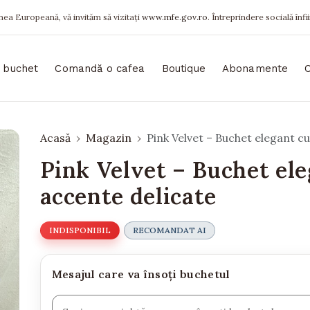
ea Europeană, vă invităm să vizitați
www.mfe.gov.ro
. Întreprindere socială înfi
 buchet
Comandă o cafea
Boutique
Abonamente
Acasă
Magazin
Pink Velvet – Buchet elegant cu
Pink Velvet – Buchet ele
accente delicate
INDISPONIBIL
RECOMANDAT AI
Mesajul care va însoți buchetul