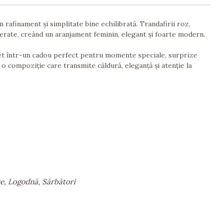
rafinament și simplitate bine echilibrată. Trandafirii roz,
și aerate, creând un aranjament feminin, elegant și foarte modern.
chet într-un cadou perfect pentru momente speciale, surprize
 o compoziție care transmite căldură, eleganță și atenție la
e, Logodnă, Sărbători