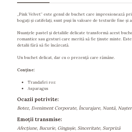
„Pink Velvet” este genul de buchet care impresionează prin 
bogați și catifelați, sunt puși în valoare de texturile fine 
Nuanțele pastel și detaliile delicate transformă acest bu
romantice sau gesturi care merită să fie ținute minte. Este
detalii fără să fie încărcată.
Un buchet delicat, dar cu o prezență care rămâne.
Conține:
Trandafiri roz
Asparagus
Ocazii potrivite:
Botez, Eveniment Corporate, Încurajare, Nuntă, Nașter
Emoții transmise:
Afecțiune, Bucurie, Gingașie, Sinceritate, Surpriză