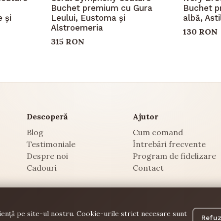
Buchet premium cu Gura
Buchet p
 și
Leului, Eustoma și
albă, Ast
Alstroemeria
130 RON
315 RON
Descoperă
Ajutor
Blog
Cum comand
Testimoniale
Întrebări frecvente
Despre noi
Program de fidelizare
Cadouri
Contact
ență pe site-ul nostru. Cookie-urile strict necesare sunt
Refuz