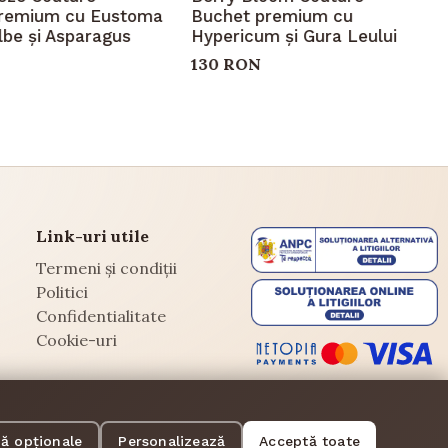
remium cu Eustoma
Buchet premium cu
ilbe și Asparagus
Hypericum și Gura Leului
130 RON
Link-uri utile
Termeni și condiții
Politici
Confidentialitate
Cookie-uri
ă opționale
Personalizează
Acceptă toate