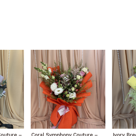
Couture –
Coral Symphony Couture –
Ivory Br