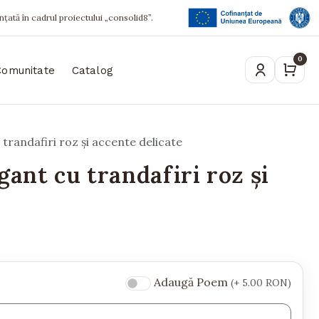
ințată în cadrul proiectului „consolid8”.
0
Comunitate
Catalog
 trandafiri roz și accente delicate
gant cu trandafiri roz și
Adaugă Poem
(+ 5.00 RON)