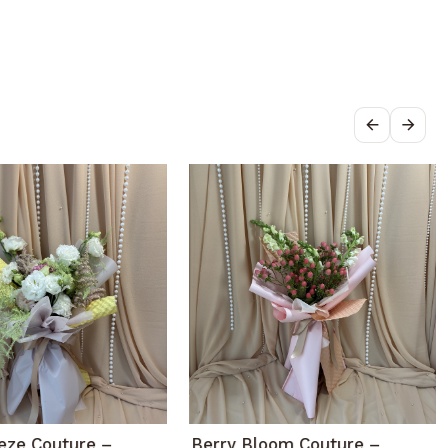
eeze Couture –
Berry Bloom Couture –