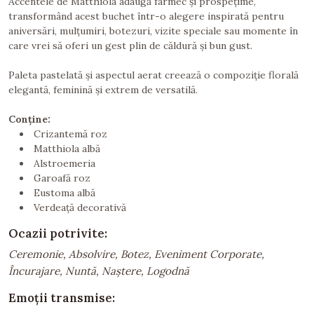
Accentele de Matthiola adaugă farmec și prospețime,
transformând acest buchet într-o alegere inspirată pentru
aniversări, mulțumiri, botezuri, vizite speciale sau momente în
care vrei să oferi un gest plin de căldură și bun gust.
Paleta pastelată și aspectul aerat creează o compoziție florală
elegantă, feminină și extrem de versatilă.
Conține:
Crizantemă roz
Matthiola albă
Alstroemeria
Garoafă roz
Eustoma albă
Verdeață decorativă
Ocazii potrivite:
Ceremonie, Absolvire, Botez, Eveniment Corporate,
Încurajare, Nuntă, Naștere, Logodnă
Emoții transmise: