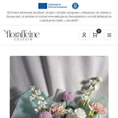
Pentru informații detaliate despre celelalte programe cofinanțate de Uniunea
Europeană, vă invităm să vizitați
www.mfe.gov.ro
. Întreprindere socială înființată în
cadrul proiectului „consolid8”.
0