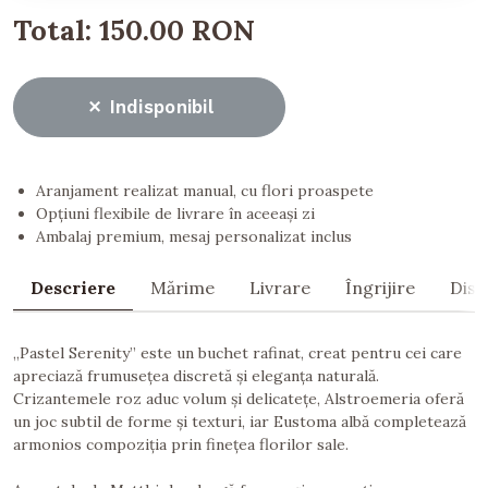
Total:
150.00 RON
Indisponibil
Aranjament realizat manual, cu flori proaspete
Opțiuni flexibile de livrare în aceeași zi
Ambalaj premium, mesaj personalizat inclus
Descriere
Mărime
Livrare
Îngrijire
Dist
„Pastel Serenity” este un buchet rafinat, creat pentru cei care
apreciază frumusețea discretă și eleganța naturală.
Crizantemele roz aduc volum și delicatețe, Alstroemeria oferă
un joc subtil de forme și texturi, iar Eustoma albă completează
armonios compoziția prin finețea florilor sale.