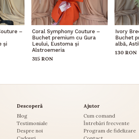
Couture –
Coral Symphony Couture –
Ivory Br
Buchet premium cu Gura
Buchet p
 și
Leului, Eustoma și
albă, Ast
Alstroemeria
130 RON
315 RON
Descoperă
Ajutor
Blog
Cum comand
Testimoniale
Întrebări frecvente
Despre noi
Program de fidelizare
Cadouri
Contact