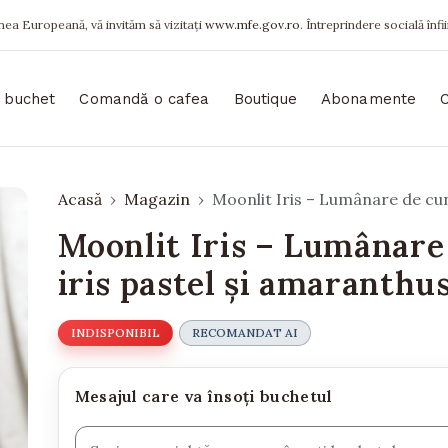
ea Europeană, vă invităm să vizitați
www.mfe.gov.ro
. Întreprindere socială înfi
 buchet
Comandă o cafea
Boutique
Abonamente
Acasă
Magazin
Moonlit Iris – Lumânare de cunu
Moonlit Iris – Lumânare 
iris pastel și amaranthus
INDISPONIBIL
RECOMANDAT AI
Mesajul care va însoți buchetul