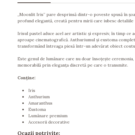
„Moonlit Iris” pare desprinsă dintr-o poveste spusă în șo
profund elegantă, creată pentru mirii care iubesc detaliile 
Irisul pastel aduce acel aer artistic și expresiv, în timp ce
aproape cinematografică. Anthuriumul și eustoma completea
transformând întreaga piesă într-un adevărat obiect coutur
Este genul de lumânare care nu doar însoțește ceremonia, ci
memorabilă prin eleganța discretă pe care o transmite.
Conține:
Iris
Anthurium
Amaranthus
Eustoma
Lumânare premium
Accesorii decorative
Ocazii potrivite: