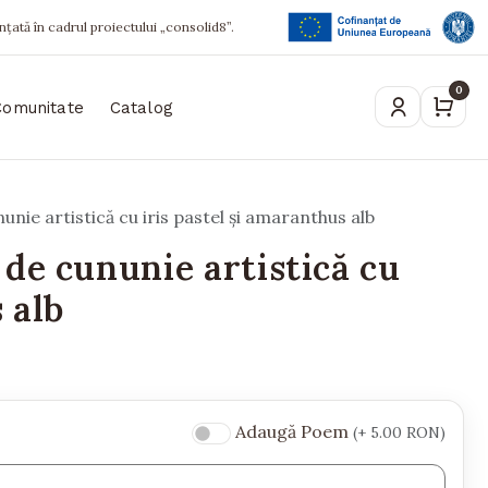
ințată în cadrul proiectului „consolid8”.
0
Comunitate
Catalog
nie artistică cu iris pastel și amaranthus alb
de cununie artistică cu
 alb
Adaugă Poem
(+ 5.00 RON)