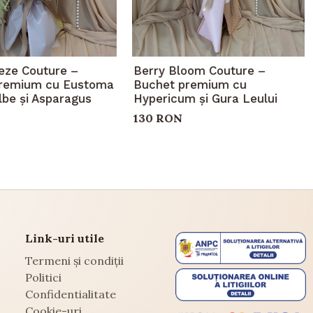
eeze Couture –
Berry Bloom Couture –
remium cu Eustoma
Buchet premium cu
ilbe și Asparagus
Hypericum și Gura Leului
130 RON
Link-uri utile
Termeni și condiții
Politici
Confidentialitate
Cookie-uri