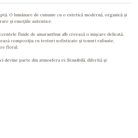
aptă. O lumânare de cununie cu o estetică modernă, organică și
rare și emoțiile autentice.
 accentele fluide de amaranthus alb creează o mișcare delicată,
ză compoziția cu texturi sofisticate și tonuri rafinate,
e floral.
 devine parte din atmosfera ei. Sensibilă, diferită și