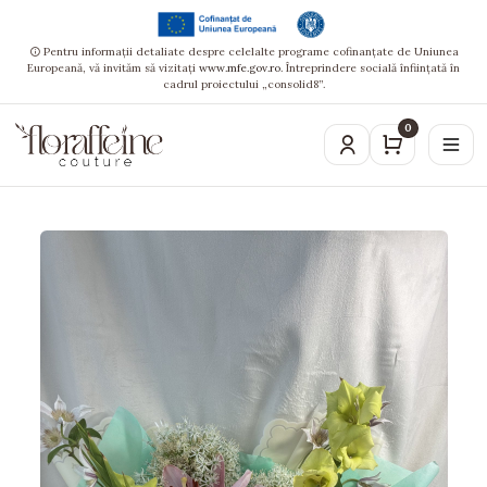
Pentru informații detaliate despre celelalte programe cofinanțate de Uniunea
Europeană, vă invităm să vizitați
www.mfe.gov.ro
. Întreprindere socială înființată în
cadrul proiectului „consolid8”.
0