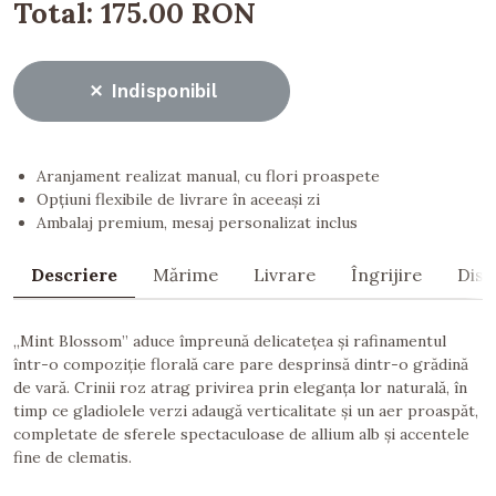
Total:
175.00 RON
Indisponibil
Aranjament realizat manual, cu flori proaspete
Opțiuni flexibile de livrare în aceeași zi
Ambalaj premium, mesaj personalizat inclus
Descriere
Mărime
Livrare
Îngrijire
Dist
„Mint Blossom” aduce împreună delicatețea și rafinamentul
într-o compoziție florală care pare desprinsă dintr-o grădină
de vară. Crinii roz atrag privirea prin eleganța lor naturală, în
timp ce gladiolele verzi adaugă verticalitate și un aer proaspăt,
completate de sferele spectaculoase de allium alb și accentele
fine de clematis.