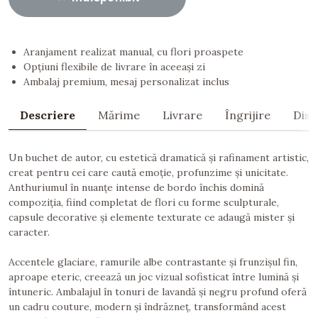
Aranjament realizat manual, cu flori proaspete
Opțiuni flexibile de livrare în aceeași zi
Ambalaj premium, mesaj personalizat inclus
Descriere
Mărime
Livrare
Îngrijire
Dist
Un buchet de autor, cu estetică dramatică și rafinament artistic,
creat pentru cei care caută emoție, profunzime și unicitate.
Anthuriumul în nuanțe intense de bordo închis domină
compoziția, fiind completat de flori cu forme sculpturale,
capsule decorative și elemente texturate ce adaugă mister și
caracter.
Accentele glaciare, ramurile albe contrastante și frunzișul fin,
aproape eteric, creează un joc vizual sofisticat între lumină și
întuneric. Ambalajul în tonuri de lavandă și negru profund oferă
un cadru couture, modern și îndrăzneț, transformând acest