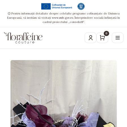
Pentru informații detaliate despre celelalte programe cofinanțate de Uniunea
Europeană, vă invităm să vizitați
www.mfe.gov.ro
. Întreprindere socială înființată în
cadrul proiectului „consolid8”.
0