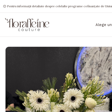
Pentru informații detaliate despre celelalte programe cofinanțate de Uniun
Alege un