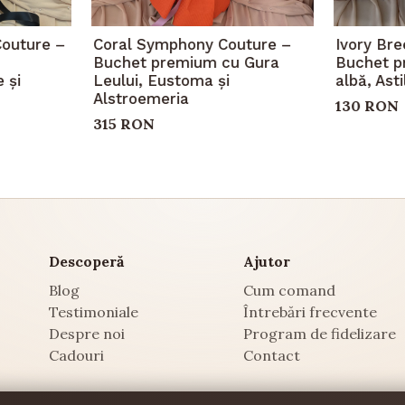
Couture –
Coral Symphony Couture –
Ivory Br
Buchet premium cu Gura
Buchet p
 și
Leului, Eustoma și
albă, Ast
Alstroemeria
130 RON
315 RON
Descoperă
Ajutor
Blog
Cum comand
Testimoniale
Întrebări frecvente
Despre noi
Program de fidelizare
Cadouri
Contact