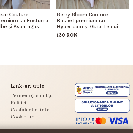
eeze Couture –
Berry Bloom Couture –
remium cu Eustoma
Buchet premium cu
ilbe și Asparagus
Hypericum și Gura Leului
130 RON
Link-uri utile
Termeni și condiții
Politici
Confidentialitate
Cookie-uri