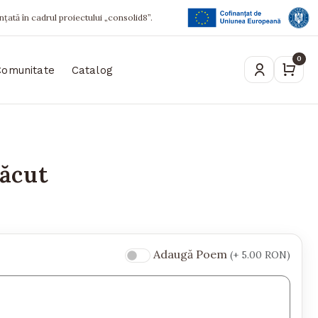
ințată în cadrul proiectului „consolid8”.
0
Comunitate
Catalog
ăcut
Adaugă Poem
(+ 5.00 RON)