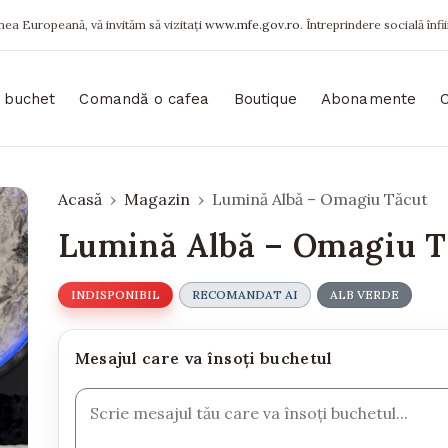
ea Europeană, vă invităm să vizitați
www.mfe.gov.ro
. Întreprindere socială înfi
 buchet
Comandă o cafea
Boutique
Abonamente
Acasă
Magazin
Lumină Albă – Omagiu Tăcut
Lumină Albă – Omagiu T
INDISPONIBIL
RECOMANDAT AI
ALB VERDE
Mesajul care va însoți buchetul