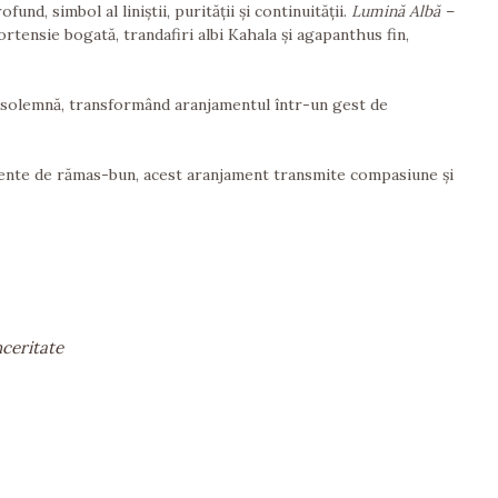
nd, simbol al liniștii, purității și continuității.
Lumină Albă –
rtensie bogată, trandafiri albi Kahala și agapanthus fin,
i solemnă, transformând aranjamentul într-un gest de
nte de rămas-bun, acest aranjament transmite compasiune și
nceritate