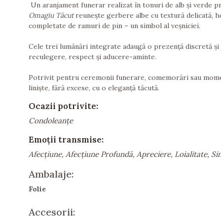
Un aranjament funerar realizat în tonuri de alb și verde profu
Omagiu Tăcut
reunește gerbere albe cu textură delicată, ho
completate de ramuri de pin – un simbol al veșniciei.
Cele trei lumânări integrate adaugă o prezență discretă ș
reculegere, respect și aducere-aminte.
Potrivit pentru ceremonii funerare, comemorări sau mome
liniște, fără excese, cu o eleganță tăcută.
Ocazii potrivite:
Condoleanțe
Emoții transmise:
Afecțiune, Afecțiune Profundă, Apreciere, Loialitate, Si
Ambalaje:
Folie
Accesorii: