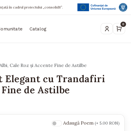
ințată în cadrul proiectului „consolid8”.
0
Comunitate
Catalog
bi, Cale Roz și Accente Fine de Astilbe
 Elegant cu Trandafiri
 Fine de Astilbe
Adaugă Poem
(+ 5.00 RON)