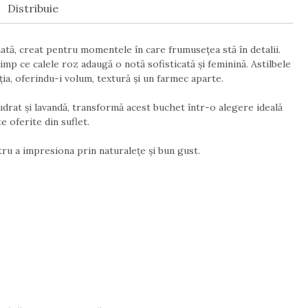
Distribuie
ată, creat pentru momentele în care frumusețea stă în detalii.
timp ce calele roz adaugă o notă sofisticată și feminină. Astilbele
a, oferindu-i volum, textură și un farmec aparte.
pudrat și lavandă, transformă acest buchet într-o alegere ideală
e oferite din suflet.
ru a impresiona prin naturalețe și bun gust.