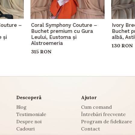
Couture –
Coral Symphony Couture –
Ivory Br
Buchet premium cu Gura
Buchet p
 și
Leului, Eustoma și
albă, Ast
Alstroemeria
130 RON
315 RON
Descoperă
Ajutor
Blog
Cum comand
Testimoniale
Întrebări frecvente
Despre noi
Program de fidelizare
Cadouri
Contact