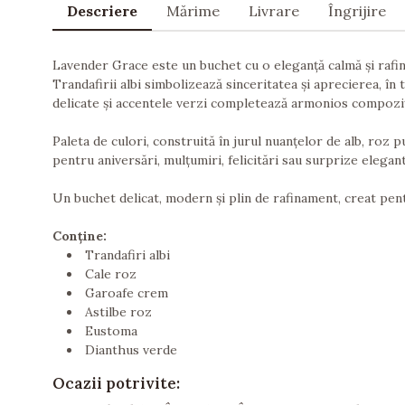
Descriere
Mărime
Livrare
Îngrijire
Lavender Grace este un buchet cu o eleganță calmă și rafin
Trandafirii albi simbolizează sinceritatea și aprecierea, în 
delicate și accentele verzi completează armonios compoziți
Paleta de culori, construită în jurul nuanțelor de alb, roz 
pentru aniversări, mulțumiri, felicitări sau surprize elegant
Un buchet delicat, modern și plin de rafinament, creat pent
Conține:
Trandafiri albi
Cale roz
Garoafe crem
Astilbe roz
Eustoma
Dianthus verde
Ocazii potrivite: