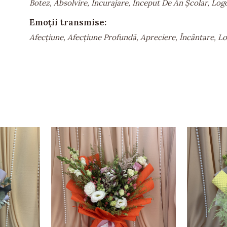
Botez, Absolvire, Încurajare, Început De An Școlar, Lo
Emoții transmise:
Afecțiune, Afecțiune Profundă, Apreciere, Încântare, Loi