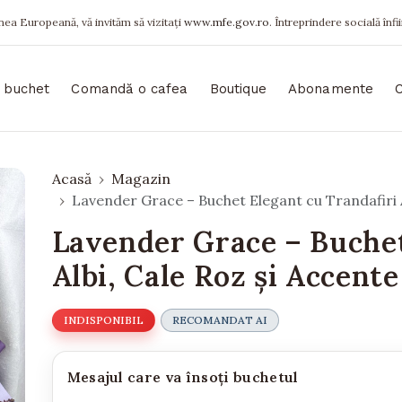
ea Europeană, vă invităm să vizitați
www.mfe.gov.ro
. Întreprindere socială înfi
 buchet
Comandă o cafea
Boutique
Abonamente
Acasă
Magazin
Lavender Grace – Buchet Elegant cu Trandafiri Al
Lavender Grace – Buchet
Albi, Cale Roz și Accente
INDISPONIBIL
RECOMANDAT AI
Mesajul care va însoți buchetul