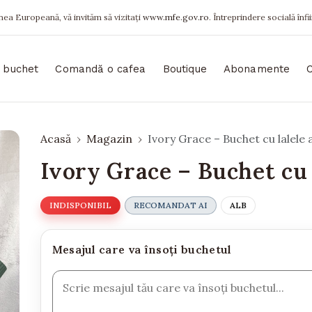
ea Europeană, vă invităm să vizitați
www.mfe.gov.ro
. Întreprindere socială înfi
 buchet
Comandă o cafea
Boutique
Abonamente
Acasă
Magazin
Ivory Grace – Buchet cu lalele 
Ivory Grace – Buchet cu 
INDISPONIBIL
RECOMANDAT AI
ALB
Mesajul care va însoți buchetul