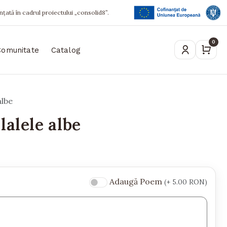
ințată în cadrul proiectului „consolid8”.
0
Comunitate
Catalog
albe
lalele albe
Adaugă Poem
(+ 5.00 RON)