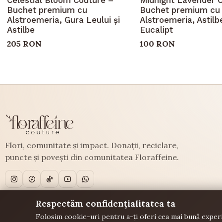
Buchet premium cu
Buchet premium cu
Alstroemeria, Gura Leului și
Alstroemeria, Astilbe
Astilbe
Eucalipt
205 RON
100 RON
Flori, comunitate și impact. Donații, reciclare,
puncte și povești din comunitatea Floraffeine.
Respectăm confidențialitatea ta
Folosim cookie-uri pentru a-ți oferi cea mai bună experi