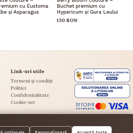
remium cu Eustoma
Buchet premium cu
ilbe și Asparagus
Hypericum și Gura Leului
130 RON
Link-uri utile
Termeni și condiții
Politici
Confidentialitate
Cookie-uri
ă opționale
Personalizează
Acceptă toate