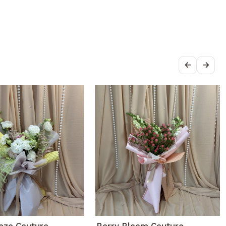
eeze Couture –
Berry Bloom Couture –