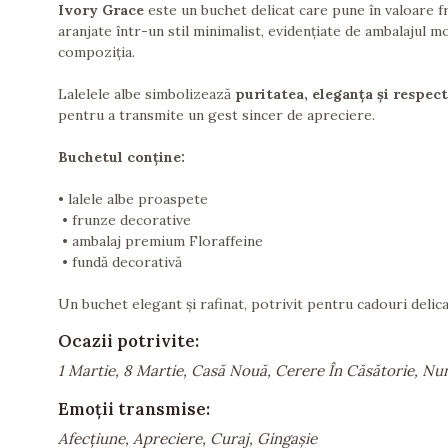
Ivory Grace
este un buchet delicat care pune în valoare fr
aranjate într-un stil minimalist, evidențiate de ambalajul
compoziția.
Lalelele albe simbolizează
puritatea, eleganța și respect
pentru a transmite un gest sincer de apreciere.
Buchetul conține:
• lalele albe proaspete
• frunze decorative
• ambalaj premium Floraffeine
• fundă decorativă
Un buchet elegant și rafinat, potrivit pentru cadouri delic
Ocazii potrivite:
1 Martie, 8 Martie, Casă Nouă, Cerere În Căsătorie, Nu
Emoții transmise:
Afecțiune, Apreciere, Curaj, Gingașie