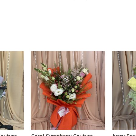
Couture –
Coral Symphony Couture –
Ivory Br