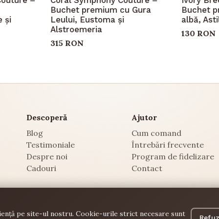
Buchet premium cu Gura
Buchet p
 și
Leului, Eustoma și
albă, Ast
Alstroemeria
130 RON
315 RON
Descoperă
Ajutor
Blog
Cum comand
Testimoniale
Întrebări frecvente
Despre noi
Program de fidelizare
Cadouri
Contact
ență pe site-ul nostru. Cookie-urile strict necesare sunt
Refuz