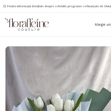
Pentru informații detaliate despre celelalte programe cofinanțate de Uniun
Alege un