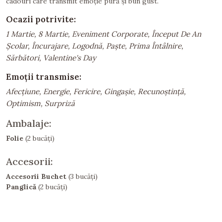
cadouri care transmit emoție pură și bun gust.
Ocazii potrivite:
1 Martie, 8 Martie, Eveniment Corporate, Început De An
Școlar, Încurajare, Logodnă, Paște, Prima Întâlnire,
Sărbători, Valentine's Day
Emoții transmise:
Afecțiune, Energie, Fericire, Gingașie, Recunoștință,
Optimism, Surpriză
Ambalaje:
Folie
(2 bucăți)
Accesorii:
Accesorii Buchet
(3 bucăți)
Panglică
(2 bucăți)