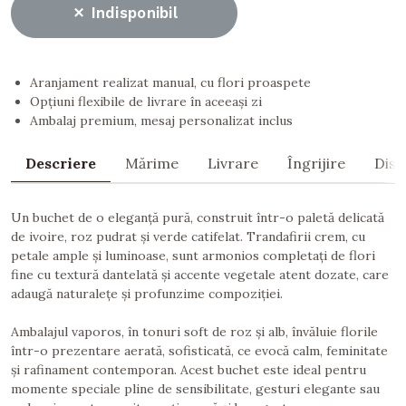
Indisponibil
Aranjament realizat manual, cu flori proaspete
Opțiuni flexibile de livrare în aceeași zi
Ambalaj premium, mesaj personalizat inclus
Descriere
Mărime
Livrare
Îngrijire
Dist
Un buchet de o eleganță pură, construit într-o paletă delicată
de ivoire, roz pudrat și verde catifelat. Trandafirii crem, cu
petale ample și luminoase, sunt armonios completați de flori
fine cu textură dantelată și accente vegetale atent dozate, care
adaugă naturalețe și profunzime compoziției.
Ambalajul vaporos, în tonuri soft de roz și alb, învăluie florile
într-o prezentare aerată, sofisticată, ce evocă calm, feminitate
și rafinament contemporan. Acest buchet este ideal pentru
momente speciale pline de sensibilitate, gesturi elegante sau