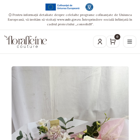
Pentru informații detaliate despre celelalte programe cofinanțate de Uniunea
Europeană, vă invităm să vizitați
www.mfe.gov.ro
. Întreprindere socială înființată în
cadrul proiectului „consolid8”.
0