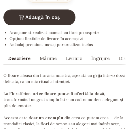
Adaugă în coș
Aranjament realizat manual, cu flori proaspete
Opțiuni flexibile de livrare în aceeași zi
Ambalaj premium, mesaj personalizat inclus
Descriere
Mărime
Livrare
Îngrijire
Dist
O floare aleasă din florăria noastră, așezată cu grijă într-o doză
delicată, ca un mic ritual al atenției.
La Floraffeine,
orice floare poate fi oferită la doză
,
transformând un gest simplu într-un cadou modern, elegant și
plin de emoție.
Aceasta este doar
un exemplu
din ceea ce putem crea — de la
trandafiri clasici, la flori de sezon sau alegeri mai îndrăznețe,