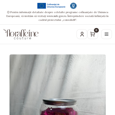
Pentru informații detaliate despre celelalte programe cofinanțate de Uniunea
Europeană, vă invităm să vizitați
www.mfe.gov.ro
. Întreprindere socială înființată în
cadrul proiectului „consolid8”.
0