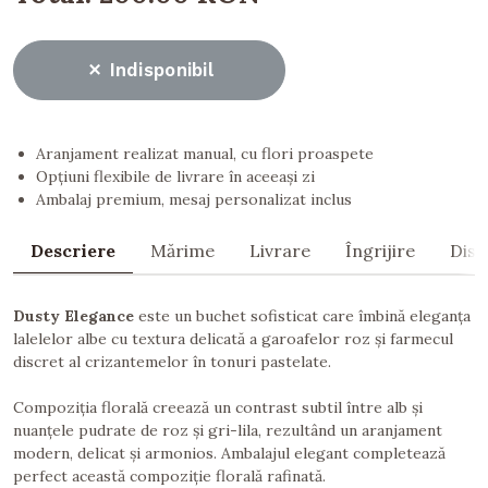
Indisponibil
Aranjament realizat manual, cu flori proaspete
Opțiuni flexibile de livrare în aceeași zi
Ambalaj premium, mesaj personalizat inclus
Descriere
Mărime
Livrare
Îngrijire
Dist
Dusty Elegance
este un buchet sofisticat care îmbină eleganța
lalelelor albe cu textura delicată a garoafelor roz și farmecul
discret al crizantemelor în tonuri pastelate.
Compoziția florală creează un contrast subtil între alb și
nuanțele pudrate de roz și gri-lila, rezultând un aranjament
modern, delicat și armonios. Ambalajul elegant completează
perfect această compoziție florală rafinată.