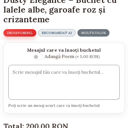
lalele albe, garoafe roz și
crizanteme
INDISPONIBIL
RECOMANDAT AI
MULTICOLOR
Mesajul care va însoți buchetul
Adaugă Poem
(+ 5.00 RON)
Poți scrie un mesaj scurt care va însoți buchetul.
Total:
200.00 RON