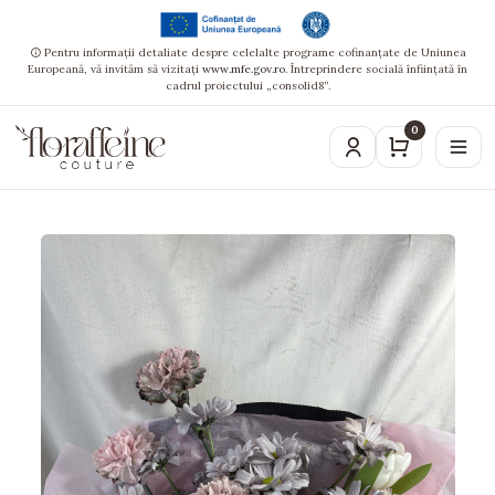
Pentru informații detaliate despre celelalte programe cofinanțate de Uniunea
Europeană, vă invităm să vizitați
www.mfe.gov.ro
. Întreprindere socială înființată în
cadrul proiectului „consolid8”.
0