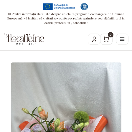
Pentru informații detaliate despre celelalte programe cofinanțate de Uniunea
Europeană, vă invităm să vizitați
www.mfe.gov.ro
. Întreprindere socială înființată în
cadrul proiectului „consolid8”.
0