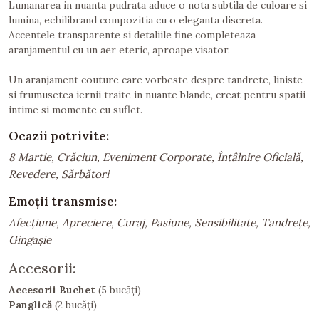
Lumanarea in nuanta pudrata aduce o nota subtila de culoare si
lumina, echilibrand compozitia cu o eleganta discreta.
Accentele transparente si detaliile fine completeaza
aranjamentul cu un aer eteric, aproape visator.
Un aranjament couture care vorbeste despre tandrete, liniste
si frumusetea iernii traite in nuante blande, creat pentru spatii
intime si momente cu suflet.
Ocazii potrivite:
8 Martie, Crăciun, Eveniment Corporate, Întâlnire Oficială,
Revedere, Sărbători
Emoții transmise:
Afecțiune, Apreciere, Curaj, Pasiune, Sensibilitate, Tandrețe,
Gingașie
Accesorii:
Accesorii Buchet
(5 bucăți)
Panglică
(2 bucăți)