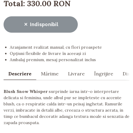
Total:
330.00 RON
Indisponibil
Aranjament realizat manual, cu flori proaspete
Opțiuni flexibile de livrare în aceeași zi
Ambalaj premium, mesaj personalizat inclus
Descriere
Mărime
Livrare
Îngrijire
Dist
Blush Snow Whisper
surprinde iarna intr-o interpretare
delicata si feminina, unde albul pur se impleteste cu accente
blush, ca o respiratie calda intr-un peisaj inghetat. Ramurile
verzi, imbracate in detalii albe, creeaza o structura aerata, in
timp ce bumbacul decorativ adauga textura moale si senzatia de
zapada proaspata.