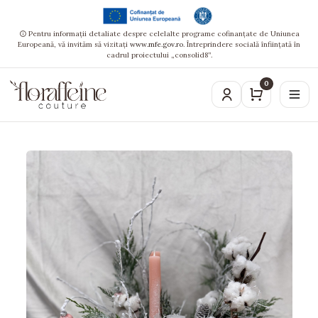
Pentru informații detaliate despre celelalte programe cofinanțate de Uniunea
Europeană, vă invităm să vizitați
www.mfe.gov.ro
. Întreprindere socială înființată în
cadrul proiectului „consolid8”.
0