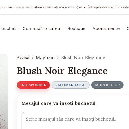
ea Europeană, vă invităm să vizitați
www.mfe.gov.ro
. Întreprindere socială înfi
 buchet
Comandă o cafea
Boutique
Abonamente
Acasă
Magazin
Blush Noir Elegance
Blush Noir Elegance
INDISPONIBIL
RECOMANDAT AI
MULTICOLOR
Mesajul care va însoți buchetul