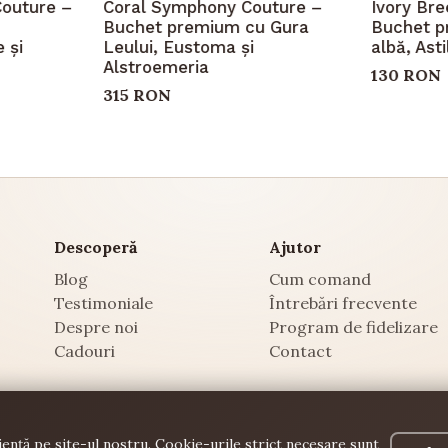
Couture –
Coral Symphony Couture –
Ivory Br
Buchet premium cu Gura
Buchet p
 și
Leului, Eustoma și
albă, Ast
Alstroemeria
130 RON
315 RON
Descoperă
Ajutor
Blog
Cum comand
Testimoniale
Întrebări frecvente
Despre noi
Program de fidelizare
Cadouri
Contact
ență pe site-ul nostru. Cookie-urile strict necesare sunt