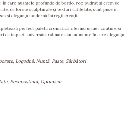
, în care nuanțele profunde de bordo, roz pudrat și crem se
ate, cu forme sculpturale și texturi catifelate, sunt puse în
sm și eleganță modernă întregii creații.
completează perfect paleta cromatică, oferind un aer couture și
uri cu impact, aniversări rafinate sau momente în care eleganța
porate, Logodnă, Nuntă, Paște, Sărbători
litate, Recunoștință, Optimism