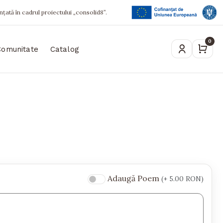
ințată în cadrul proiectului „consolid8”.
0
Comunitate
Catalog
Adaugă Poem
(+ 5.00 RON)