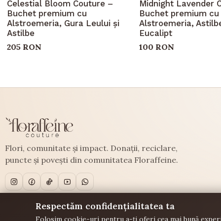
Celestial Bloom Couture –
Midnight Lavender 
Buchet premium cu
Buchet premium cu
Alstroemeria, Gura Leului și
Alstroemeria, Astilbe
Astilbe
Eucalipt
205 RON
100 RON
Flori, comunitate și impact. Donații, reciclare,
puncte și povești din comunitatea Floraffeine.
Respectăm confidențialitatea ta
Folosim cookie-uri pentru a-ți oferi cea mai bună experi