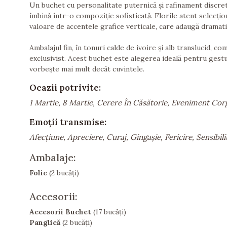
Un buchet cu personalitate puternică și rafinament discret
îmbină într-o compoziție sofisticată. Florile atent selecțion
valoare de accentele grafice verticale, care adaugă dramati
Ambalajul fin, în tonuri calde de ivoire și alb translucid, 
exclusivist. Acest buchet este alegerea ideală pentru gest
vorbește mai mult decât cuvintele.
Ocazii potrivite:
1 Martie, 8 Martie, Cerere În Căsătorie, Eveniment Cor
Emoții transmise:
Afecțiune, Apreciere, Curaj, Gingașie, Fericire, Sensibi
Ambalaje:
Folie
(2 bucăți)
Accesorii:
Accesorii Buchet
(17 bucăți)
Panglică
(2 bucăți)