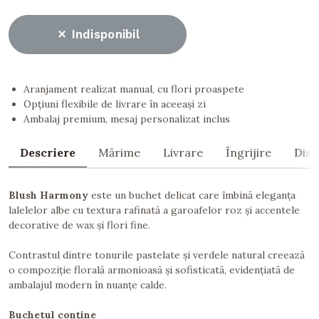
Indisponibil
Aranjament realizat manual, cu flori proaspete
Opțiuni flexibile de livrare în aceeași zi
Ambalaj premium, mesaj personalizat inclus
Descriere
Mărime
Livrare
Îngrijire
Dist
Blush Harmony
este un buchet delicat care îmbină eleganța
lalelelor albe cu textura rafinată a garoafelor roz și accentele
decorative de wax și flori fine.
Contrastul dintre tonurile pastelate și verdele natural creează
o compoziție florală armonioasă și sofisticată, evidențiată de
ambalajul modern în nuanțe calde.
Buchetul conține