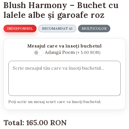
Blush Harmony – Buchet cu
lalele albe și garoafe roz
INDISPONIBIL
RECOMANDAT AI
MULTICOLOR
Mesajul care va însoți buchetul
Adaugă Poem
(+ 5.00 RON)
Poți scrie un mesaj scurt care va însoți buchetul.
Total:
165.00 RON