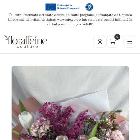
Pentru informații detaliate despre celelalte programe cofinanțate de Uniunea
Europeană, vă invităm să vizitați
www.mfe.gov.ro
. Întreprindere socială înființată în
cadrul proiectului „consolid8”.
0