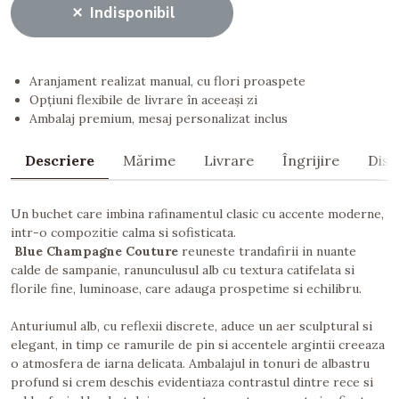
Indisponibil
Aranjament realizat manual, cu flori proaspete
Opțiuni flexibile de livrare în aceeași zi
Ambalaj premium, mesaj personalizat inclus
Descriere
Mărime
Livrare
Îngrijire
Dist
Un buchet care imbina rafinamentul clasic cu accente moderne,
intr-o compozitie calma si sofisticata.
Blue Champagne Couture
reuneste trandafirii in nuante
calde de sampanie, ranunculusul alb cu textura catifelata si
florile fine, luminoase, care adauga prospetime si echilibru.
Anturiumul alb, cu reflexii discrete, aduce un aer sculptural si
elegant, in timp ce ramurile de pin si accentele argintii creeaza
o atmosfera de iarna delicata. Ambalajul in tonuri de albastru
profund si crem deschis evidentiaza contrastul dintre rece si