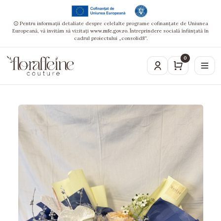
Pentru informații detaliate despre celelalte programe cofinanțate de Uniunea
Europeană, vă invităm să vizitați
www.mfe.gov.ro
. Întreprindere socială înființată în
cadrul proiectului „consolid8”.
0