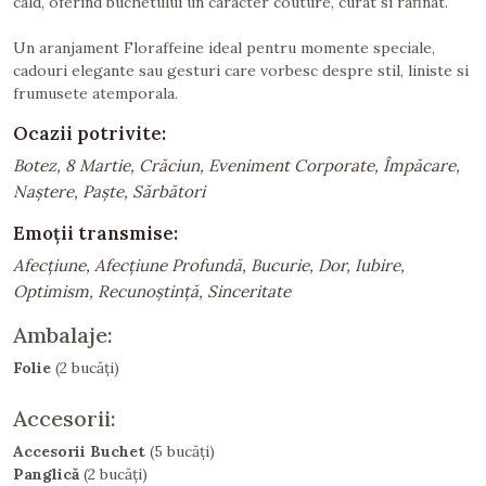
cald, oferind buchetului un caracter couture, curat si rafinat.
Un aranjament Floraffeine ideal pentru momente speciale,
cadouri elegante sau gesturi care vorbesc despre stil, liniste si
frumusete atemporala.
Ocazii potrivite:
Botez, 8 Martie, Crăciun, Eveniment Corporate, Împăcare,
Naștere, Paște, Sărbători
Emoții transmise:
Afecțiune, Afecțiune Profundă, Bucurie, Dor, Iubire,
Optimism, Recunoștință, Sinceritate
Ambalaje:
Folie
(2 bucăți)
Accesorii:
Accesorii Buchet
(5 bucăți)
Panglică
(2 bucăți)