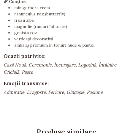
🌿 Conține:
minigerbera crem
ranunculus roz (butterfly)
frezii albe
magnolie (ramuri înflorite)
genista roz
verdeață decorativă
ambalaj premium în tonuri nude & pastel
Ocazii potrivite:
Casă Nouă, Ceremonie, Încurajare, Logodnă, Întâlnire
Oficială, Paște
Emoții transmise:
Admirație, Dragoste, Fericire, Gingașie, Pasiune
Produse similare