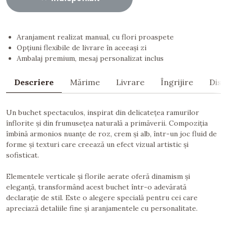
Aranjament realizat manual, cu flori proaspete
Opțiuni flexibile de livrare în aceeași zi
Ambalaj premium, mesaj personalizat inclus
Descriere
Mărime
Livrare
Îngrijire
Dist
Un buchet spectaculos, inspirat din delicatețea ramurilor
înflorite și din frumusețea naturală a primăverii. Compoziția
îmbină armonios nuanțe de roz, crem și alb, într-un joc fluid de
forme și texturi care creează un efect vizual artistic și
sofisticat.
Elementele verticale și florile aerate oferă dinamism și
eleganță, transformând acest buchet într-o adevărată
declarație de stil. Este o alegere specială pentru cei care
apreciază detaliile fine și aranjamentele cu personalitate.