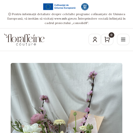
Pentru informații detaliate despre celelalte programe cofinanțate de Uniunea
Europeană, vă invităm să vizitați
www.mfe.gov.ro
. Întreprindere socială înființată în
cadrul proiectului „consolid8”.
0