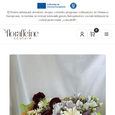
Pentru informații detaliate despre celelalte programe cofinanțate de Uniunea
Europeană, vă invităm să vizitați
www.mfe.gov.ro
. Întreprindere socială înființată în
cadrul proiectului „consolid8”.
0