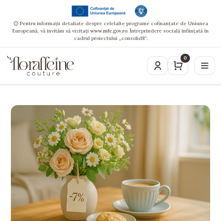
Pentru informații detaliate despre celelalte programe cofinanțate de Uniunea
Europeană, vă invităm să vizitați
www.mfe.gov.ro
. Întreprindere socială înființată în
cadrul proiectului „consolid8”.
0