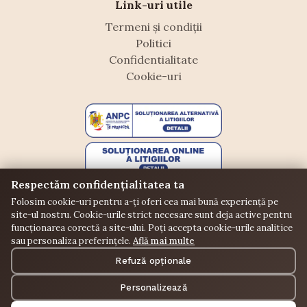
Link-uri utile
Termeni și condiții
Politici
Confidentialitate
Cookie-uri
Respectăm confidențialitatea ta
Folosim cookie-uri pentru a-ți oferi cea mai bună experiență pe
site-ul nostru. Cookie-urile strict necesare sunt deja active pentru
funcționarea corectă a site-ului. Poți accepta cookie-urile analitice
sau personaliza preferințele.
Află mai multe
©
Floraffeine. Toate drepturile rezervate.
Refuză opționale
Donații
Puncte
Comunitate
Personalizează
Instalează aplicația Floraffeine