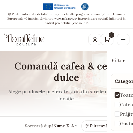
Pentru informații detaliate despre celelalte programe cofinanțate de Uniunea
Europeană, vă invităm să vizitați
www.mfe.gov.ro
. Întreprindere socială înființată în
cadrul proiectului „consolid8”.
0
Filtre
Comandă cafea & ceva
dulce
Categor
Alege produsele preferate și ora la care le ridici din
Toat
locație.
Cafea
Prăji
Gusta
Sortează după
Nume Z–A
Filtrează