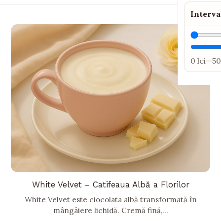
Interva
0 lei
—
50
White Velvet – Catifeaua Albă a Florilor
White Velvet este ciocolata albă transformată în
mângâiere lichidă. Cremă fină,...