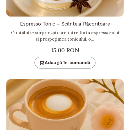
Espresso Tonic – Scânteia Răcoritoare
O întâlnire surprinzătoare între forța espresso-ului
și prospețimea tonicului, o...
15.00
RON
Adaugă în comandă