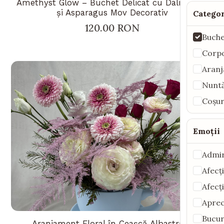
Amethyst Glow – Buchet Delicat cu Dalii Crem
și Asparagus Mov Decorativ
Categor
120.00 RON
Buche
Corp
Aranj
Nunt
Coșuri
Emoții
Admir
Afecț
Afecț
Aprec
Bucur
Aranjament Floral în Ceașcă Albastră –