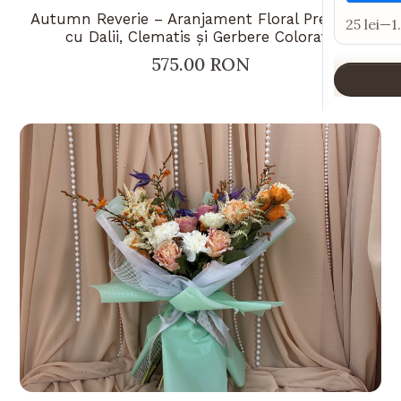
Autumn Reverie – Aranjament Floral Premium
25 lei
—
1
cu Dalii, Clematis și Gerbere Colorate
575.00 RON