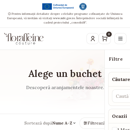
Pentru informații detaliate despre celelalte programe cofinanțate de Uniunea
Europeană, vă invităm să vizitați
www.mfe.gov.ro
. Întreprindere socială înființată în
cadrul proiectului „consolid8”.
0
Filtre
Alege un buchet
Căutare
Descoperă aranjamentele noastre.
Ocazii
Sortează după
Nume A–Z
Filtrează
1 Mar