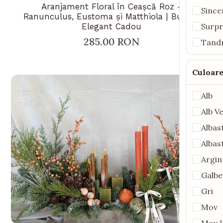
Aranjament Floral în Ceașcă Roz –
Since
Ranunculus, Eustoma și Matthiola | Buchet
Elegant Cadou
Surpr
285.00 RON
Tand
Culoar
Alb
Alb V
Albas
Albas
Argin
Galbe
Gri
Mov
Mov L