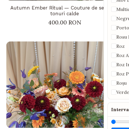
Autumn Ember Ritual — Couture de sezon in
Multi
tonuri calde
Negr
400.00 RON
Porto
Rosu 
Roz
Roz A
Roz I
Roz P
Roșu
Verd
Interva