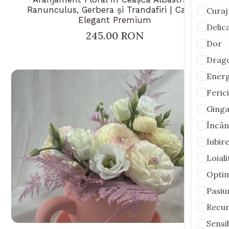
Ranunculus, Gerbera și Trandafiri | Cadou
Curaj
Elegant Premium
Delic
245.00 RON
Dor
Drag
Energ
Feric
Ginga
Încân
Iubir
Loiali
Opti
Pasiu
Recun
Sensib