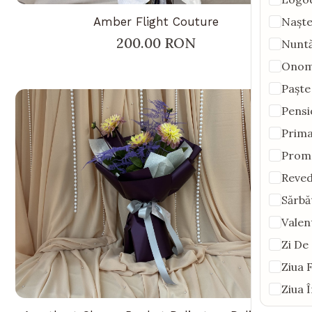
Amber Flight Couture
Naște
200.00 RON
Nunt
Onom
Paște
Pensi
Prima
Prom
Reve
Sărbă
Valen
Zi De
Ziua 
Ziua 