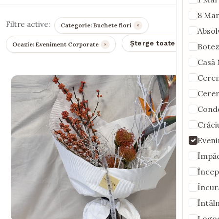
8 Mar
Filtre active:
Categorie: Buchete flori
×
Absol
Șterge toate filtrele
Ocazie: Eveniment Corporate
×
Bote
Casă
Cere
Cerer
Cond
Crăci
Eveni
Împă
Încep
Încur
Întâln
Logo